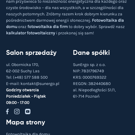
nam przyświeca to niezależność energetyczna dla każdego oraz
czyste środowisko – dla nas wszystkich, a w szczególności dla
naszych potomnych. Zróbmy razem krok dobrym kierunku za
pośrednictwem darmowej energii słonecznej.
Fotowoltaika dla
domu
oraz
fotowoltaika dla firm
to dobry wybór. Sprawdź nasz
kalkulator fotowoltaiczny
i przekonaj się sam!
Salon sprzedaży
Dane spółki
ul. Obornicka 170,
SunErgo sp. z o.o.
62-002 Suchy Las
NIP: 7831796749
Tel:
(+48) 577 588 500
KRS: 0000769322
E-mail:
kontakt@sunergo.pl
REGON: 382440680
Godziny otwarcia
al. Niepodległości 51/1,
Poniedziałek - Piątek
61-714
Poznań
09:00 - 17:00
Mapa strony
Fotowoltaika dla domu