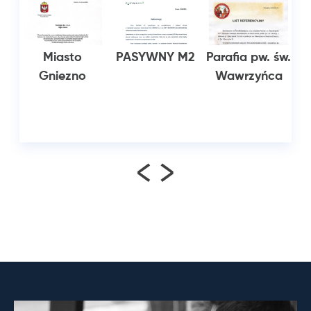
n
Miasto
PASYWNY M2
Parafia pw. św.
Gniezno
Wawrzyńca
<
>