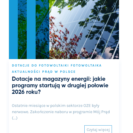
DOTACJE DO FOTOWOLTAIKI
FOTOWOLTAIKA
AKTUALNOŚCI
PRĄD W POLSCE
Dotacje na magazyny energii: jakie
programy startują w drugiej połowie
2026 roku?
Ostatnie miesiące w polskim sektorze OZE były
nerwowe. Zakończenie naboru w programie Mój Prąd
(...)
Czytaj więcej