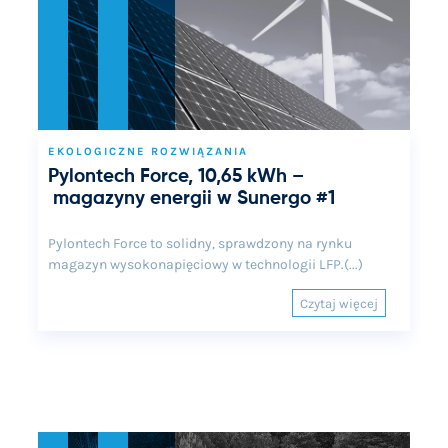
EKOLOGICZNE ROZWIĄZANIA
Pylontech Force, 10,65 kWh –
magazyny energii w Sunergo #1
Pylontech Force to solidny, sprawdzony na rynku
magazyn wysokonapięciowy w technologii LFP.(...)
Czytaj więcej