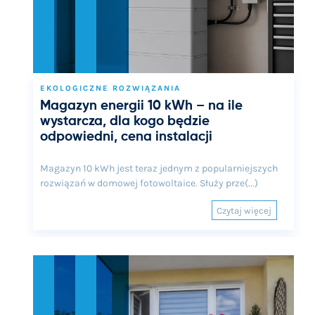
EKOLOGICZNE ROZWIĄZANIA
Magazyn energii 10 kWh – na ile
wystarcza, dla kogo będzie
odpowiedni, cena instalacji
Magazyn 10 kWh jest teraz jednym z popularniejszych
rozwiązań w domowej fotowoltaice. Służy prze(...)
Czytaj więcej