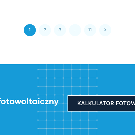
1
2
3
…
11
>
fotowoltaiczny
KALKULATOR FOTO