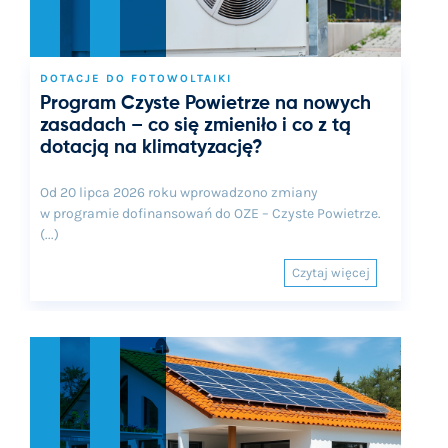
DOTACJE DO FOTOWOLTAIKI
Program Czyste Powietrze na nowych
zasadach – co się zmieniło i co z tą
dotacją na klimatyzację?
Od 20 lipca 2026 roku wprowadzono zmiany
w programie dofinansowań do OZE – Czyste Powietrze.
(...)
Czytaj więcej