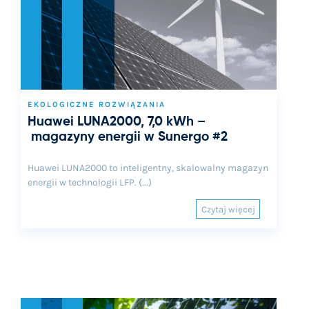
EKOLOGICZNE ROZWIĄZANIA
Huawei LUNA2000, 7,0 kWh –
magazyny energii w Sunergo #2
Huawei LUNA2000 to inteligentny, skalowalny magazyn
energii w technologii LFP. (...)
Czytaj więcej