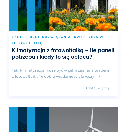
EKOLOGICZNE ROZWIĄZANIA
INWESTYCJA W
FOTOWOLTAIKĘ
Klimatyzacja z fotowoltaiką – ile paneli
potrzeba i kiedy to się opłaca?
Tak, klimatyzacja może być w pełni zasilana prądem
z fotowoltaiki. To dobra wiadomość dla wszy(...)
Czytaj więcej