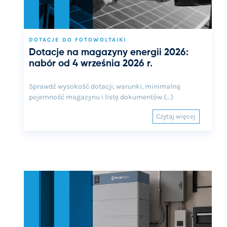
DOTACJE DO FOTOWOLTAIKI
Dotacje na magazyny energii 2026:
nabór od 4 września 2026 r.
Sprawdź wysokość dotacji, warunki, minimalną
pojemność magazynu i listę dokumentów.(...)
Czytaj więcej