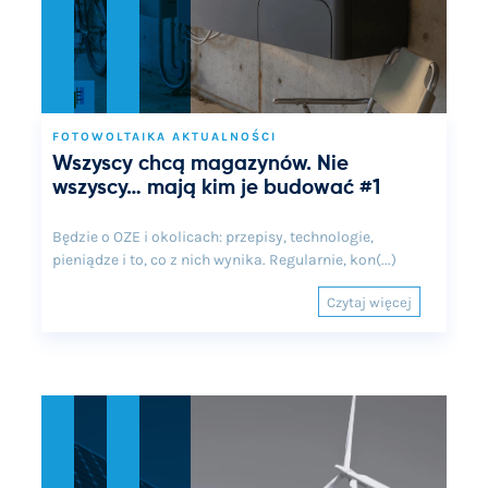
FOTOWOLTAIKA AKTUALNOŚCI
Wszyscy chcą magazynów. Nie
wszyscy… mają kim je budować #1
Będzie o OZE i okolicach: przepisy, technologie,
pieniądze i to, co z nich wynika. Regularnie, kon(...)
Czytaj więcej