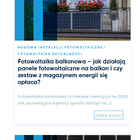
BUDOWA INSTALACJI FOTOWOLTAICZNEJ
FOTOWOLTAIKA AKTUALNOŚCI
Fotowoltaika balkonowa – jak działają
panele fotowoltaiczne na balkon i czy
zestaw z magazynem energii się
opłaca?
Fotowoltaika balkonowa to ciekawa inwestycja na 2026
rok, pozwalająca w prosty sposób obniżyć ra(...)
Czytaj więcej