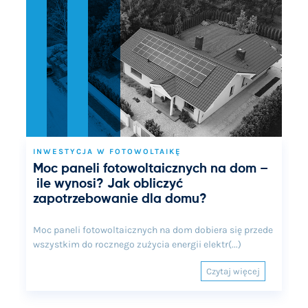
INWESTYCJA W FOTOWOLTAIKĘ
Moc paneli fotowoltaicznych na dom –
ile wynosi? Jak obliczyć
zapotrzebowanie dla domu?
Moc paneli fotowoltaicznych na dom dobiera się przede
wszystkim do rocznego zużycia energii elektr(...)
Czytaj więcej