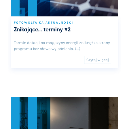
FOTOWOLTAIKA AKTUALNOŚCI
Znikające… terminy #2
Termin dotacji na magazyny energii zniknął ze strony
programu bez słowa wyjaśnienia. (...)
Czytaj więcej