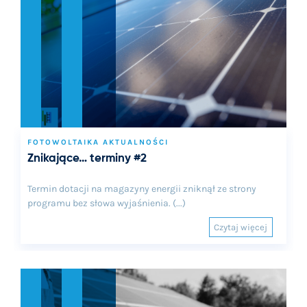
FOTOWOLTAIKA AKTUALNOŚCI
Znikające… terminy #2
Termin dotacji na magazyny energii zniknął ze strony
programu bez słowa wyjaśnienia. (...)
Czytaj więcej