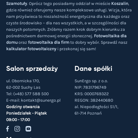
Szamotuły
. Oprócz tego posiadamy oddział w mieście
Koszalin
,
gdzie również oferujemy nasze kompleksowe usługi. Wizja, która
nam przyświeca to niezależność energetyczna dla każdego oraz
czyste środowisko – dla nas wszystkich, a w szczególności dla
naszych potomnych. Zróbmy razem krok dobrym kierunku za
pośrednictwem darmowej energii słonecznej.
Fotowoltaika dla
domu
oraz
fotowoltaika dla firm
to dobry wybór. Sprawdź nasz
kalkulator fotowoltaiczny
i przekonaj się sam!
Salon sprzedaży
Dane spółki
ul. Obornicka 170,
SunErgo sp. z o.o.
62-002 Suchy Las
NIP: 7831796749
Tel:
(+48) 577 588 500
KRS: 0000769322
E-mail:
kontakt@sunergo.pl
REGON: 382440680
Godziny otwarcia
al. Niepodległości 51/1,
Poniedziałek - Piątek
61-714
Poznań
09:00 - 17:00