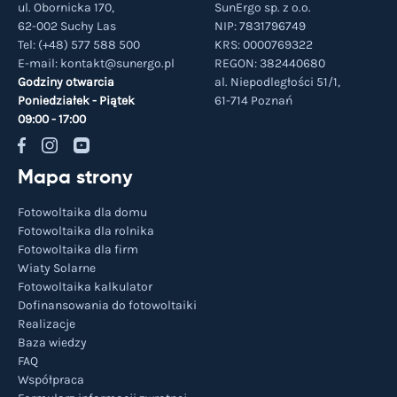
ul. Obornicka 170,
SunErgo sp. z o.o.
62-002 Suchy Las
NIP: 7831796749
Tel:
(+48) 577 588 500
KRS: 0000769322
E-mail:
kontakt@sunergo.pl
REGON: 382440680
Godziny otwarcia
al. Niepodległości 51/1,
Poniedziałek - Piątek
61-714
Poznań
09:00 - 17:00
Mapa strony
Fotowoltaika dla domu
Fotowoltaika dla rolnika
Fotowoltaika dla firm
Wiaty Solarne
Fotowoltaika kalkulator
Dofinansowania do fotowoltaiki
Realizacje
Baza wiedzy
FAQ
Współpraca