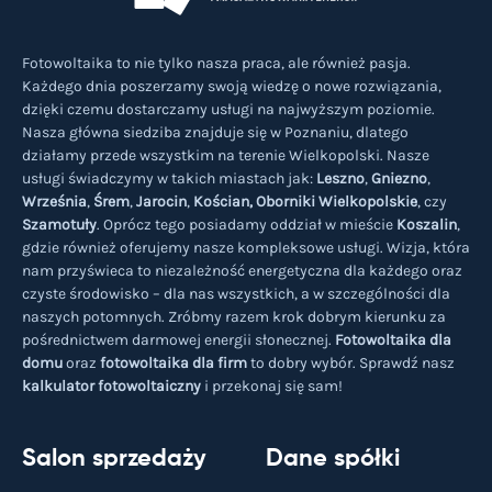
Fotowoltaika to nie tylko nasza praca, ale również pasja.
Każdego dnia poszerzamy swoją wiedzę o nowe rozwiązania,
dzięki czemu dostarczamy usługi na najwyższym poziomie.
Nasza główna siedziba znajduje się w Poznaniu, dlatego
działamy przede wszystkim na terenie Wielkopolski. Nasze
usługi świadczymy w takich miastach jak:
Leszno
,
Gniezno
,
Września
,
Śrem
,
Jarocin
,
Kościan,
Oborniki Wielkopolskie
, czy
Szamotuły
. Oprócz tego posiadamy oddział w mieście
Koszalin
,
gdzie również oferujemy nasze kompleksowe usługi. Wizja, która
nam przyświeca to niezależność energetyczna dla każdego oraz
czyste środowisko – dla nas wszystkich, a w szczególności dla
naszych potomnych. Zróbmy razem krok dobrym kierunku za
pośrednictwem darmowej energii słonecznej.
Fotowoltaika dla
domu
oraz
fotowoltaika dla firm
to dobry wybór. Sprawdź nasz
kalkulator fotowoltaiczny
i przekonaj się sam!
Salon sprzedaży
Dane spółki