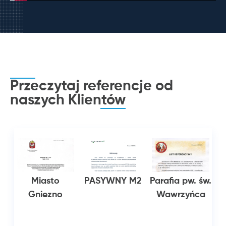
Przeczytaj referencje od
naszych
Klientów
n
Miasto
PASYWNY M2
Parafia pw. św.
Gniezno
Wawrzyńca