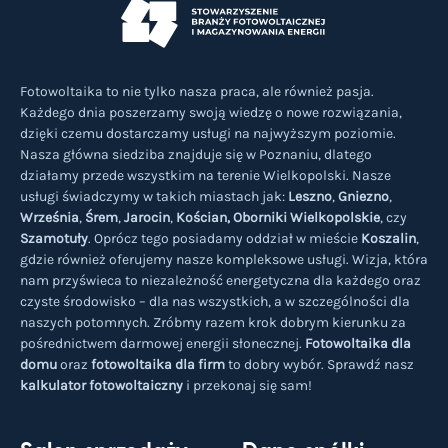
Fotowoltaika to nie tylko nasza praca, ale również pasja.
Każdego dnia poszerzamy swoją wiedzę o nowe rozwiązania,
dzięki czemu dostarczamy usługi na najwyższym poziomie.
Nasza główna siedziba znajduje się w Poznaniu, dlatego
działamy przede wszystkim na terenie Wielkopolski. Nasze
usługi świadczymy w takich miastach jak:
Leszno
,
Gniezno
,
Września
,
Śrem
,
Jarocin
,
Kościan,
Oborniki Wielkopolskie
, czy
Szamotuły
. Oprócz tego posiadamy oddział w mieście
Koszalin
,
gdzie również oferujemy nasze kompleksowe usługi. Wizja, która
nam przyświeca to niezależność energetyczna dla każdego oraz
czyste środowisko – dla nas wszystkich, a w szczególności dla
naszych potomnych. Zróbmy razem krok dobrym kierunku za
pośrednictwem darmowej energii słonecznej.
Fotowoltaika dla
domu
oraz
fotowoltaika dla firm
to dobry wybór. Sprawdź nasz
kalkulator fotowoltaiczny
i przekonaj się sam!