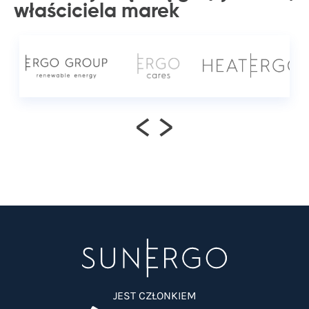
właściciela
marek
<
>
JEST CZŁONKIEM