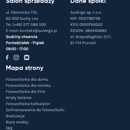
Salon sprzedaży
Dane spółki
ul. Obornicka 170,
SunErgo sp. z o.o.
62-002 Suchy Las
NIP: 7831796749
Tel:
(+48) 577 588 500
KRS: 0000769322
E-mail:
kontakt@sunergo.pl
REGON: 382440680
Godziny otwarcia
al. Niepodległości 51/1,
Poniedziałek - Piątek
61-714
Poznań
09:00 - 17:00
Mapa strony
Fotowoltaika dla domu
Fotowoltaika dla rolnika
Fotowoltaika dla firm
Wiaty Solarne
Fotowoltaika kalkulator
Dofinansowania do fotowoltaiki
Realizacje
Baza wiedzy
FAQ