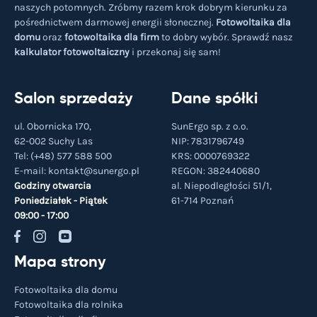
naszych potomnych. Zróbmy razem krok dobrym kierunku za
pośrednictwem darmowej energii słonecznej.
Fotowoltaika dla
domu
oraz
fotowoltaika dla firm
to dobry wybór. Sprawdź nasz
kalkulator fotowoltaiczny
i przekonaj się sam!
Salon sprzedaży
Dane spółki
ul. Obornicka 170,
SunErgo sp. z o.o.
62-002 Suchy Las
NIP: 7831796749
Tel:
(+48) 577 588 500
KRS: 0000769322
E-mail:
kontakt@sunergo.pl
REGON: 382440680
Godziny otwarcia
al. Niepodległości 51/1,
Poniedziałek - Piątek
61-714
Poznań
09:00 - 17:00
Mapa strony
Fotowoltaika dla domu
Fotowoltaika dla rolnika