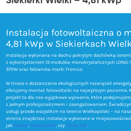
Siekierki Wielki – 4,81 kWp
Instalacja fotowoltaiczna o 
4,81 kWp w Siekierkach Wiel
Instalacja wykonana na dachu pokrytym dachówką cerami
z wykorzystaniem 13 modułów monokrystalicznych LONGi
370W oraz falownika marki Fronius.
W trosce o dostarczanie ekologicznych rozwiązań energet
oferujemy montaż fotowoltaiki na najwyższym poziomie. 
projekt to dla nas wyjątkowe wyzwanie, które podejmujem
z pełnym profesjonalizmem i zaangażowaniem. Świadczy
usługi przede wszystkim na terenie Wielkopolski – na nasz
stronie znajdziesz instalacje wykonane w miejscowościac
jak
Ceradź
,
Międzychód
, czy
Suchy Las
.