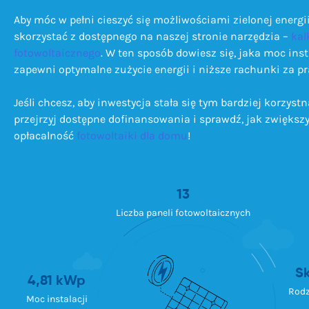
Aby móc w pełni cieszyć się możliwościami zielonej energii
skorzystać z dostępnego na naszej stronie narzędzia –
kal
fotowoltaicznego
. W ten sposób dowiesz się, jaka moc insta
zapewni optymalne zużycie energii i niższe rachunki za pr
Jeśli chcesz, aby inwestycja stała się tym bardziej korzystn
przejrzyj dostępne dofinansowania i sprawdź, jak zwiększ
opłacalność
fotowoltaiki dla domu
!
13
Liczba paneli fotowoltaicznych
S
4,81 kWp
Rodz
Moc instalacji