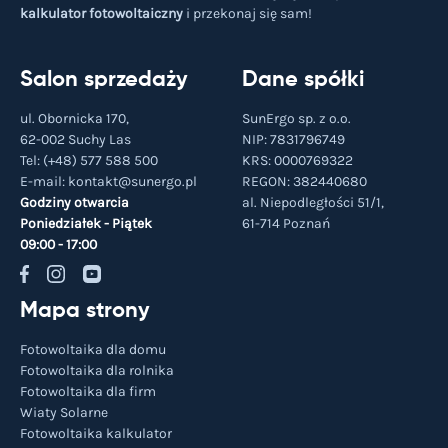
kalkulator fotowoltaiczny
i przekonaj się sam!
Salon sprzedaży
Dane spółki
ul. Obornicka 170,
SunErgo sp. z o.o.
62-002 Suchy Las
NIP: 7831796749
Tel:
(+48) 577 588 500
KRS: 0000769322
E-mail:
kontakt@sunergo.pl
REGON: 382440680
Godziny otwarcia
al. Niepodległości 51/1,
Poniedziałek - Piątek
61-714
Poznań
09:00 - 17:00
Mapa strony
Fotowoltaika dla domu
Fotowoltaika dla rolnika
Fotowoltaika dla firm
Wiaty Solarne
Fotowoltaika kalkulator