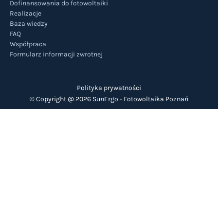
Dofinansowania do fotowoltaiki
Realizacje
Baza wiedzy
FAQ
Współpraca
Formularz informacji zwrotnej
Polityka prywatności
© Copyright @ 2026 SunErgo -
Fotowoltaika Poznań