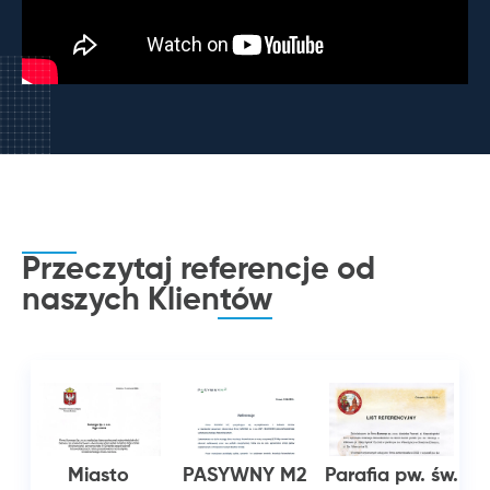
Przeczytaj referencje od
naszych
Klientów
n
Miasto
PASYWNY M2
Parafia pw. św.