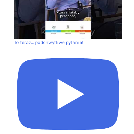
To teraz... podchwytliwe pytanie!