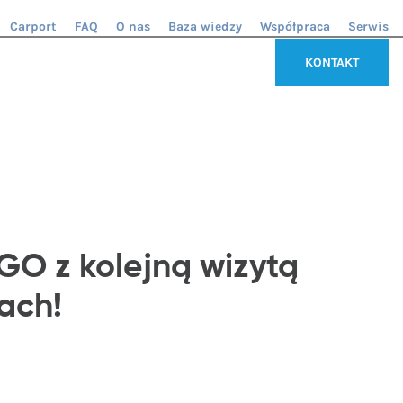
Carport
FAQ
O nas
Baza wiedzy
Współpraca
Serwis
KONTAKT
O z kolejną wizytą
ach!