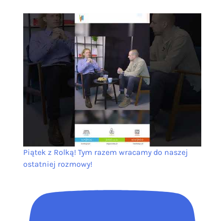
Piątek z Rolką! Tym razem wracamy do naszej
ostatniej rozmowy!