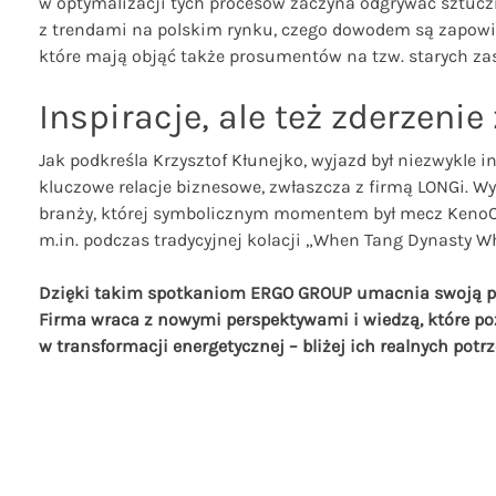
w optymalizacji tych procesów zaczyna odgrywać sztuczn
z trendami na polskim rynku, czego dowodem są zapow
które mają objąć także prosumentów na tzw. starych za
Inspiracje, ale też zderzenie
Jak podkreśla Krzysztof Kłunejko, wyjazd był niezwykle 
kluczowe relacje biznesowe, zwłaszcza z firmą LONGi. Wy
branży, której symbolicznym momentem był mecz KenoCU
m.in. podczas tradycyjnej kolacji „When Tang Dynasty Wh
Dzięki takim spotkaniom ERGO GROUP umacnia swoją poz
Firma wraca z nowymi perspektywami i wiedzą, które po
w transformacji energetycznej – bliżej ich realnych potrz