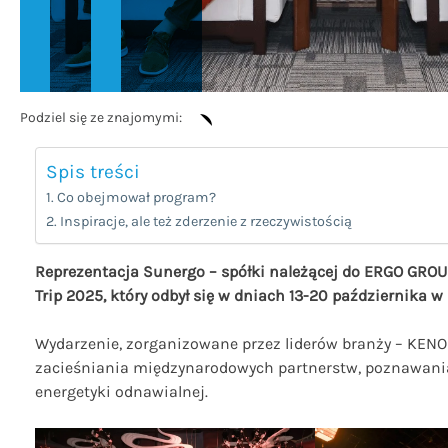
Podziel się ze znajomymi:
Spis treści
Co obejmował program?
Inspiracje, ale też zderzenie z rzeczywistością
Reprezentacja Sunergo – spółki należącej do ERGO GROU
Trip 2025, który odbył się w dniach 13-20 października 
Wydarzenie, zorganizowane przez liderów branży – KENO Sp
zacieśniania międzynarodowych partnerstw, poznawania
energetyki odnawialnej.