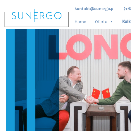
kontakt@sunergo.pl
(+4
Home
Oferta
Kalk