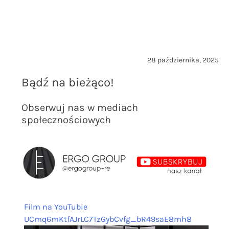
28 października, 2025
Bądź na bieżąco!
Obserwuj nas w mediach
społecznościowych
Film na YouTubie
UCmq6mKtfAJrLC7TzGybCvfg_bR49saE8mh8