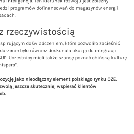
a inteligencja. Ten kierunek rozwoju jest zbieżny
iedzi programów dofinansowań do magazynów energii,
sadach.
 z rzeczywistością
inspirującym doświadczeniem, które pozwoliło zacieśnić
darzenie było również doskonałą okazją do integracji
P. Uczestnicy mieli także szansę poznać chińską kulturę
ispers”.
ycję jako nieodłączny element polskiego rynku OZE.
zwolą jeszcze skuteczniej wspierać klientów
eb.