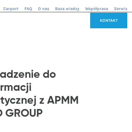
Carport
FAQ
O nas
Baza wiedzy
Współpraca
Serwis
KONTAKT
adzenie do
ormacji
tycznej z APMM
O GROUP