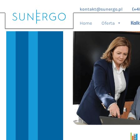
kontakt@sunergo.pl
(+4
Home
Oferta
Kalk