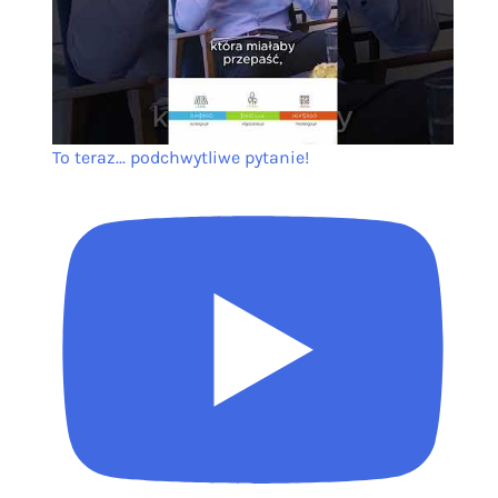
To teraz... podchwytliwe pytanie!