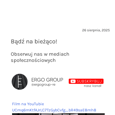
26 sierpnia, 2025
Bądź na bieżąco!
Obserwuj nas w mediach
społecznościowych
Film na YouTubie
UCmq6mKtfAJrLC7TzGybCvfg_bR49saE8mh8