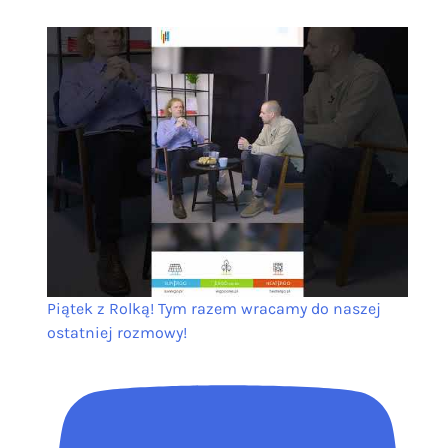
Piątek z Rolką! Tym razem wracamy do naszej
ostatniej rozmowy!