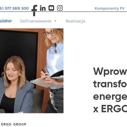
8) 577 588 500
Komponenty PV
Dofinansowanie
Realizacje
ulator
Wprow
transf
energe
x ERG