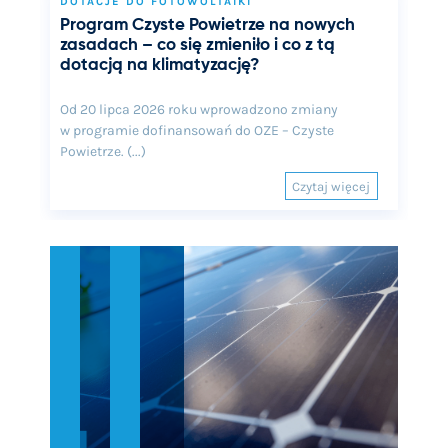
DOTACJE DO FOTOWOLTAIKI
Program Czyste Powietrze na nowych
zasadach – co się zmieniło i co z tą
dotacją na klimatyzację?
Od 20 lipca 2026 roku wprowadzono zmiany
w programie dofinansowań do OZE – Czyste
Powietrze. (...)
Czytaj więcej