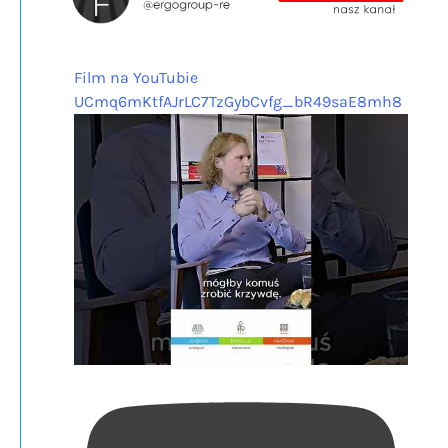
Film na YouTubie
UCmq6mKtfAJrLC7TzGybCvfg_bR49saE8mh8