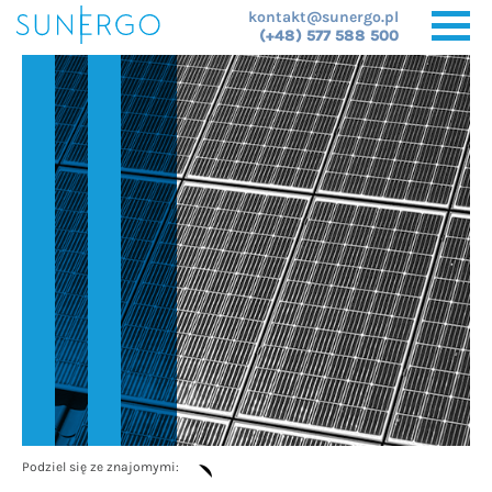
kontakt@sunergo.pl
(+48) 577 588 500
Podziel się ze znajomymi: