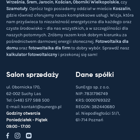
Września
,
Śrem
,
Jarocin
,
Kościan,
Oborniki Wielkopolskie
, czy
Szamotuły
. Oprócz tego posiadamy oddział w mieście
Koszalin
,
gdzie również oferujemy nasze kompleksowe usługi. Wizja, która
nam przyświeca to niezależność energetyczna dla każdego oraz
czyste środowisko – dla nas wszystkich, a w szczególności dla
naszych potomnych. Zróbmy razem krok dobrym kierunku za
pośrednictwem darmowej energii słonecznej.
Fotowoltaika dla
domu
oraz
fotowoltaika dla firm
to dobry wybór. Sprawdź nasz
kalkulator fotowoltaiczny
i przekonaj się sam!
Salon sprzedaży
Dane spółki
ul. Obornicka 170,
SunErgo sp. z o.o.
62-002 Suchy Las
NIP: 7831796749
Tel:
(+48) 577 588 500
KRS: 0000769322
E-mail:
kontakt@sunergo.pl
REGON: 382440680
Godziny otwarcia
al. Niepodległości 51/1,
Poniedziałek - Piątek
61-714
Poznań
09:00 - 17:00