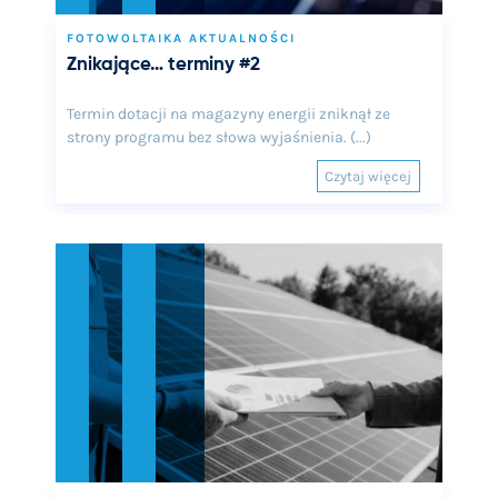
FOTOWOLTAIKA AKTUALNOŚCI
Znikające… terminy #2
Termin dotacji na magazyny energii zniknął ze
strony programu bez słowa wyjaśnienia. (...)
Czytaj więcej