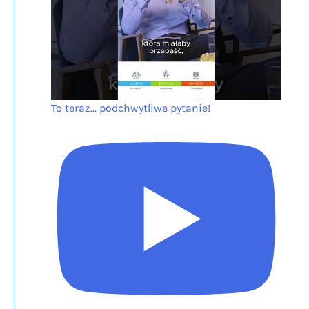
To teraz... podchwytliwe pytanie!