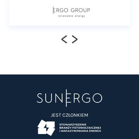
<
>
JEST CZŁONKIEM