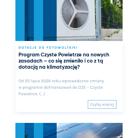
DOTACJE DO FOTOWOLTAIKI
Program Czyste Powietrze na nowych
zasadach – co się zmieniło i co z tą
dotacją na klimatyzację?
Od 20 lipca 2026 roku wprowadzono zmiany
w programie dofinansowań do OZE – Czyste
Powietrze. (...)
Czytaj więcej