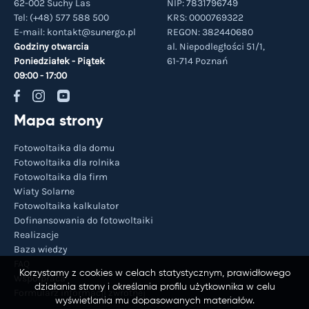
62-002 Suchy Las
NIP: 7831796749
Tel:
(+48) 577 588 500
KRS: 0000769322
E-mail:
kontakt@sunergo.pl
REGON: 382440680
Godziny otwarcia
al. Niepodległości 51/1,
Poniedziałek - Piątek
61-714
Poznań
09:00 - 17:00
Mapa strony
Fotowoltaika dla domu
Fotowoltaika dla rolnika
Fotowoltaika dla firm
Wiaty Solarne
Fotowoltaika kalkulator
Dofinansowania do fotowoltaiki
Realizacje
Baza wiedzy
FAQ
Korzystamy z cookies w celach statystycznym, prawidłowego
Współpraca
działania strony i określania profilu użytkownika w celu
Formularz informacji zwrotnej
wyświetlania mu dopasowanych materiałów.