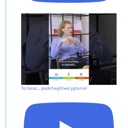
To teraz... podchwytliwe pytanie!