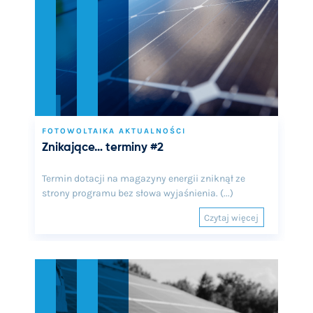
FOTOWOLTAIKA AKTUALNOŚCI
Znikające… terminy #2
Termin dotacji na magazyny energii zniknął ze
strony programu bez słowa wyjaśnienia. (...)
Czytaj więcej