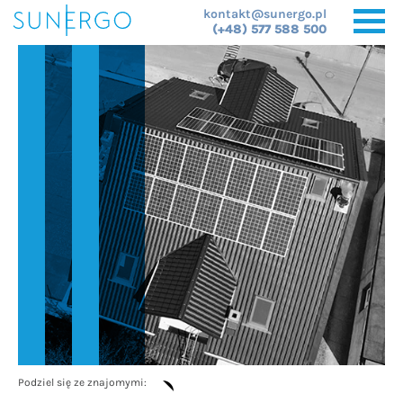
kontakt@sunergo.pl
(+48) 577 588 500
Podziel się ze znajomymi: