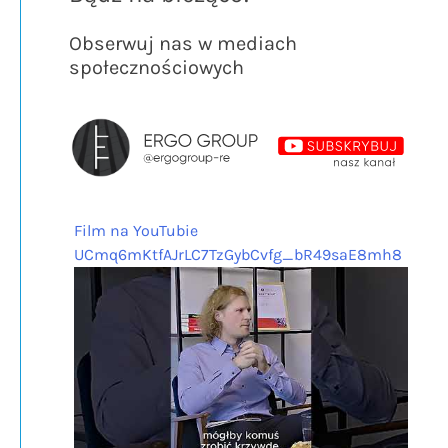
Obserwuj nas w mediach
społecznościowych
Film na YouTubie
UCmq6mKtfAJrLC7TzGybCvfg_bR49saE8mh8