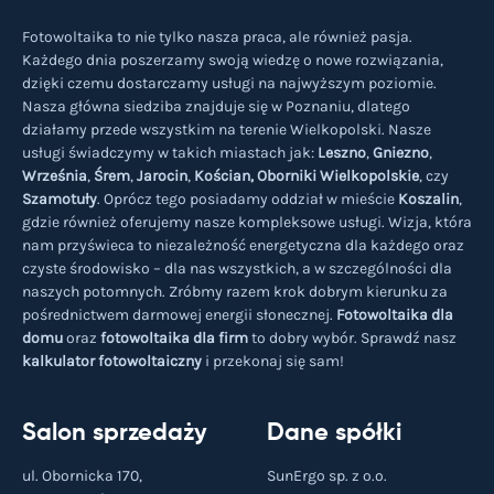
Fotowoltaika to nie tylko nasza praca, ale również pasja.
Każdego dnia poszerzamy swoją wiedzę o nowe rozwiązania,
dzięki czemu dostarczamy usługi na najwyższym poziomie.
Nasza główna siedziba znajduje się w Poznaniu, dlatego
działamy przede wszystkim na terenie Wielkopolski. Nasze
usługi świadczymy w takich miastach jak:
Leszno
,
Gniezno
,
Września
,
Śrem
,
Jarocin
,
Kościan,
Oborniki Wielkopolskie
, czy
Szamotuły
. Oprócz tego posiadamy oddział w mieście
Koszalin
,
gdzie również oferujemy nasze kompleksowe usługi. Wizja, która
nam przyświeca to niezależność energetyczna dla każdego oraz
czyste środowisko – dla nas wszystkich, a w szczególności dla
naszych potomnych. Zróbmy razem krok dobrym kierunku za
pośrednictwem darmowej energii słonecznej.
Fotowoltaika dla
domu
oraz
fotowoltaika dla firm
to dobry wybór. Sprawdź nasz
kalkulator fotowoltaiczny
i przekonaj się sam!
Salon sprzedaży
Dane spółki
ul. Obornicka 170,
SunErgo sp. z o.o.