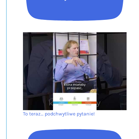
To teraz... podchwytliwe pytanie!