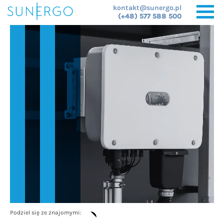
kontakt@sunergo.pl
(+48) 577 588 500
Podziel się ze znajomymi: