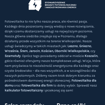
Fotowoltaika to nie tylko nasza praca, ale również pasja.
Każdego dnia poszerzamy swoją wiedzę o nowe rozwiązania,
dzięki czemu dostarczamy usługi na najwyższym poziomie.
Nasza główna siedziba znajduje się w Poznaniu, dlatego
działamy przede wszystkim na terenie Wielkopolski. Nasze
usługi świadczymy w takich miastach jak:
Leszno
,
Gniezno
,
Września
,
Śrem
,
Jarocin
,
Kościan,
Oborniki Wielkopolskie
, czy
Szamotuły
. Oprócz tego posiadamy oddział w mieście
Koszalin
,
gdzie również oferujemy nasze kompleksowe usługi. Wizja, która
nam przyświeca to niezależność energetyczna dla każdego oraz
czyste środowisko – dla nas wszystkich, a w szczególności dla
naszych potomnych. Zróbmy razem krok dobrym kierunku za
pośrednictwem darmowej energii słonecznej.
Fotowoltaika dla
domu
oraz
fotowoltaika dla firm
to dobry wybór. Sprawdź nasz
kalkulator fotowoltaiczny
i przekonaj się sam!