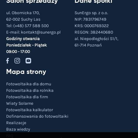
Salon sprzedaży
Dane spółki
ul. Obornicka 170,
SunErgo sp. z o.o.
62-002 Suchy Las
NIP: 7831796749
Tel:
(+48) 577 588 500
KRS: 0000769322
E-mail:
kontakt@sunergo.pl
REGON: 382440680
Godziny otwarcia
al. Niepodległości 51/1,
Poniedziałek - Piątek
61-714
Poznań
09:00 - 17:00
Mapa strony
Fotowoltaika dla domu
Fotowoltaika dla rolnika
Fotowoltaika dla firm
Wiaty Solarne
Fotowoltaika kalkulator
Dofinansowania do fotowoltaiki
Realizacje
Baza wiedzy
FAQ