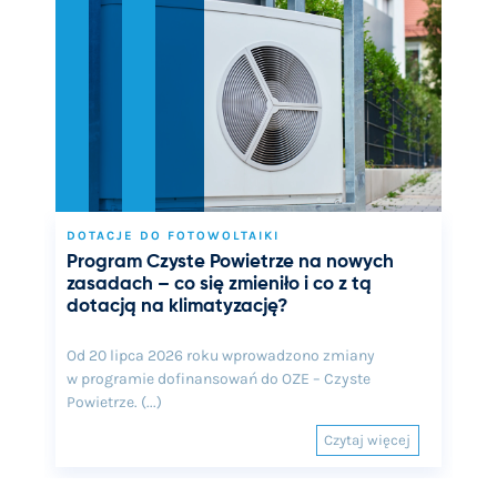
DOTACJE DO FOTOWOLTAIKI
Program Czyste Powietrze na nowych
zasadach – co się zmieniło i co z tą
dotacją na klimatyzację?
Od 20 lipca 2026 roku wprowadzono zmiany
w programie dofinansowań do OZE – Czyste
Powietrze. (...)
Czytaj więcej