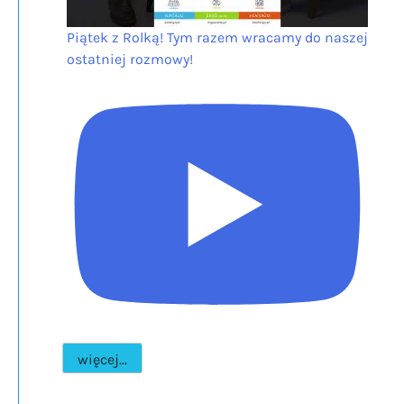
Piątek z Rolką! Tym razem wracamy do naszej
ostatniej rozmowy!
więcej...