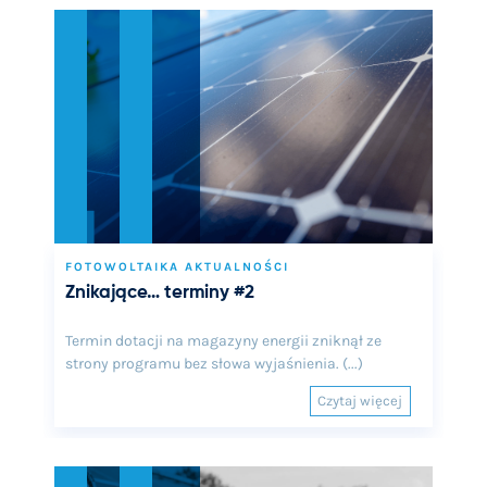
FOTOWOLTAIKA AKTUALNOŚCI
Znikające… terminy #2
Termin dotacji na magazyny energii zniknął ze
strony programu bez słowa wyjaśnienia. (...)
Czytaj więcej