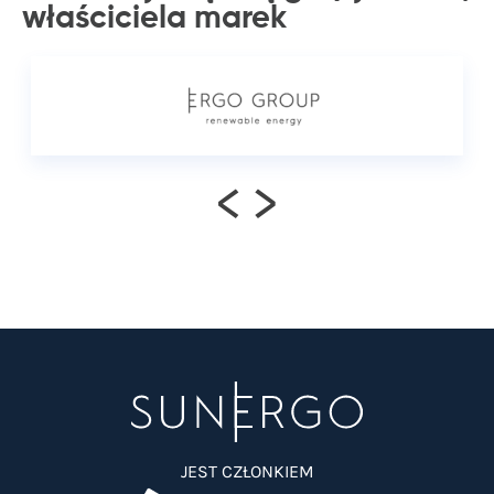
właściciela
marek
<
>
JEST CZŁONKIEM