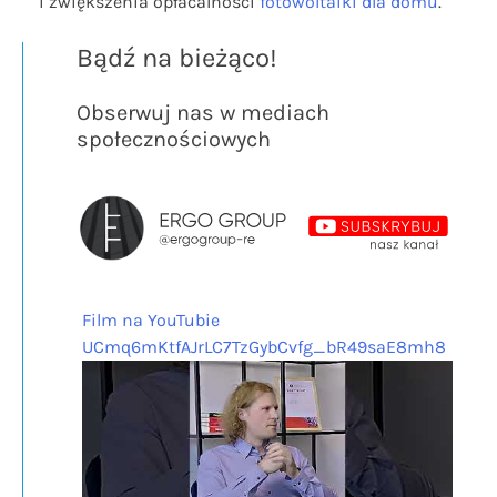
i zwiększenia opłacalności
fotowoltaiki dla domu
.
Bądź na bieżąco!
Obserwuj nas w mediach
społecznościowych
Film na YouTubie
UCmq6mKtfAJrLC7TzGybCvfg_bR49saE8mh8