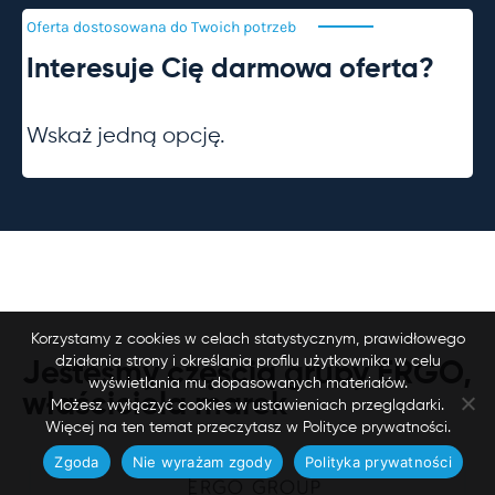
Oferta dostosowana do Twoich
potrzeb
Interesuje Cię darmowa oferta?
Wskaż jedną opcję.
Korzystamy z cookies w celach statystycznym, prawidłowego
działania strony i określania profilu użytkownika w celu
Jesteśmy częścią grupy ERGO,
wyświetlania mu dopasowanych materiałów.
właściciela
marek
Możesz wyłączyć cookies w ustawieniach przeglądarki.
Więcej na ten temat przeczytasz w Polityce prywatności.
Zgoda
Nie wyrażam zgody
Polityka prywatności