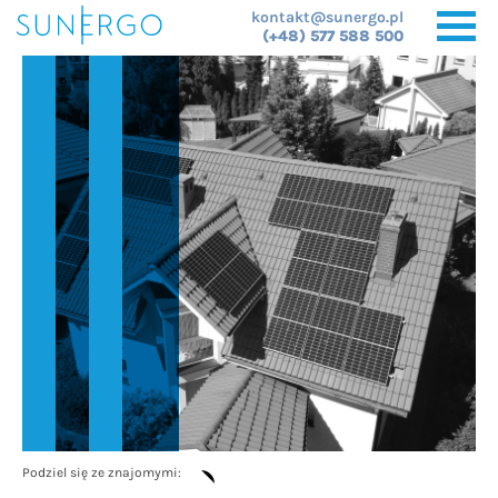
kontakt@sunergo.pl
(+48) 577 588 500
Podziel się ze znajomymi: