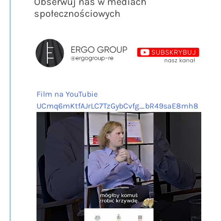
Obserwuj nas w mediach
społecznościowych
Film na YouTubie
UCmq6mKtfAJrLC7TzGybCvfg_bR49saE8mh8