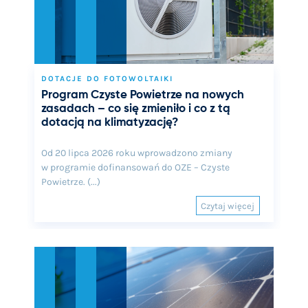
DOTACJE DO FOTOWOLTAIKI
Program Czyste Powietrze na nowych
zasadach – co się zmieniło i co z tą
dotacją na klimatyzację?
Od 20 lipca 2026 roku wprowadzono zmiany
w programie dofinansowań do OZE – Czyste
Powietrze. (...)
Czytaj więcej