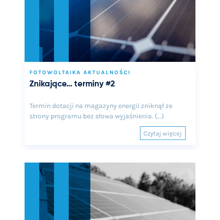
FOTOWOLTAIKA AKTUALNOŚCI
Znikające… terminy #2
Termin dotacji na magazyny energii zniknął ze
strony programu bez słowa wyjaśnienia. (...)
Czytaj więcej