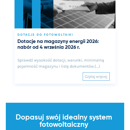
DOTACJE DO FOTOWOLTAIKI
Dotacje na magazyny energii 2026:
nabór od 4 września 2026 r.
Sprawdź wysokość dotacji, warunki, minimalną
pojemność magazynu i listę dokumentów.(...)
Czytaj więcej
Dopasuj swój idealny system
fotowoltaiczny