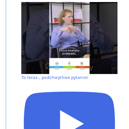
To teraz... podchwytliwe pytanie!