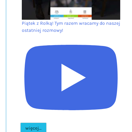
Piątek z Rolką! Tym razem wracamy do naszej
ostatniej rozmowy!
więcej...