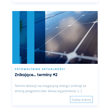
FOTOWOLTAIKA AKTUALNOŚCI
Znikające… terminy #2
Termin dotacji na magazyny energii zniknął ze
strony programu bez słowa wyjaśnienia. (...)
Czytaj więcej