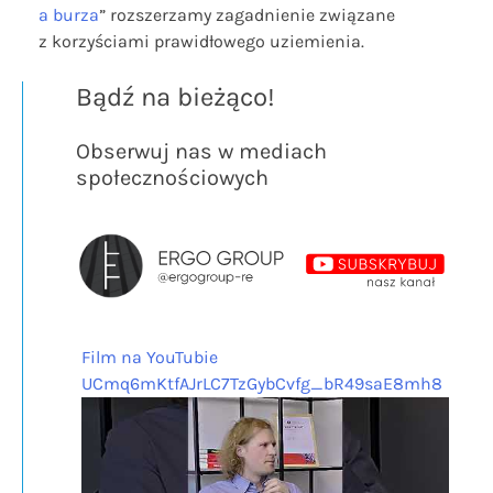
a burza
” rozszerzamy zagadnienie związane
z korzyściami prawidłowego uziemienia.
Bądź na bieżąco!
Obserwuj nas w mediach
społecznościowych
Film na YouTubie
UCmq6mKtfAJrLC7TzGybCvfg_bR49saE8mh8