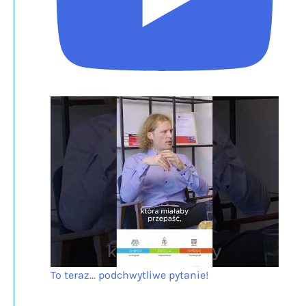
To teraz... podchwytliwe pytanie!