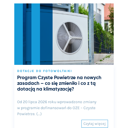
DOTACJE DO FOTOWOLTAIKI
Program Czyste Powietrze na nowych
zasadach – co się zmieniło i co z tą
dotacją na klimatyzację?
Od 20 lipca 2026 roku wprowadzono zmiany
w programie dofinansowań do OZE – Czyste
Powietrze. (...)
Czytaj więcej