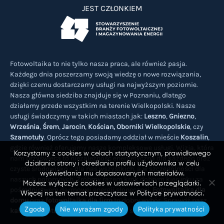
JEST CZŁONKIEM
Fotowoltaika to nie tylko nasza praca, ale również pasja.
Każdego dnia poszerzamy swoją wiedzę o nowe rozwiązania,
dzięki czemu dostarczamy usługi na najwyższym poziomie.
Nasza główna siedziba znajduje się w Poznaniu, dlatego
działamy przede wszystkim na terenie Wielkopolski. Nasze
usługi świadczymy w takich miastach jak:
Leszno
,
Gniezno
,
Września
,
Śrem
,
Jarocin
,
Kościan,
Oborniki Wielkopolskie
, czy
Szamotuły
. Oprócz tego posiadamy oddział w mieście
Koszalin
,
gdzie również oferujemy nasze kompleksowe usługi. Wizja, która
Korzystamy z cookies w celach statystycznym, prawidłowego
nam przyświeca to niezależność energetyczna dla każdego oraz
działania strony i określania profilu użytkownika w celu
czyste środowisko – dla nas wszystkich, a w szczególności dla
wyświetlania mu dopasowanych materiałów.
naszych potomnych. Zróbmy razem krok dobrym kierunku za
Możesz wyłączyć cookies w ustawieniach przeglądarki.
pośrednictwem darmowej energii słonecznej.
Fotowoltaika dla
Więcej na ten temat przeczytasz w Polityce prywatności.
domu
oraz
fotowoltaika dla firm
to dobry wybór. Sprawdź nasz
Zgoda
Nie wyrażam zgody
Polityka prywatności
kalkulator fotowoltaiczny
i przekonaj się sam!