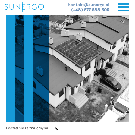
kontakt@sunergo.pl
(+48) 577 588 500
Podziel się ze znajomymi: