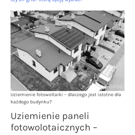
Uziemienie fotowoltaiki – dlaczego jest istotne dla
każdego budynku?
Uziemienie paneli
fotowolotaicznych –