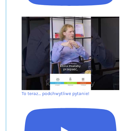
To teraz... podchwytliwe pytanie!