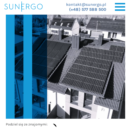
kontakt@sunergo.pl
(+48) 577 588 500
Podziel się ze znajomymi: