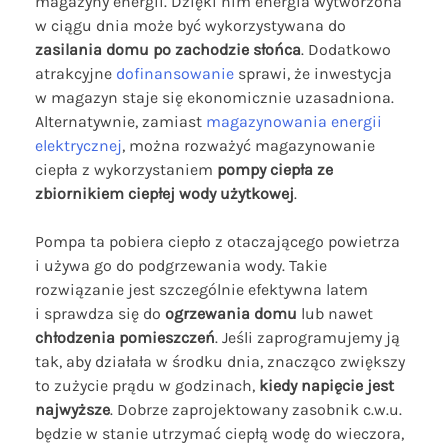
magazyny energii. Dzięki nim energia wytworzona
w ciągu dnia może być wykorzystywana do
zasilania domu po zachodzie słońca
. Dodatkowo
atrakcyjne
dofinansowanie
sprawi, że inwestycja
w magazyn staje się ekonomicznie uzasadniona.
Alternatywnie, zamiast
magazynowania energii
elektrycznej
, można rozważyć magazynowanie
ciepła z wykorzystaniem
pompy ciepła ze
zbiornikiem ciepłej wody użytkowej
.
Pompa ta pobiera ciepło z otaczającego powietrza
i używa go do podgrzewania wody. Takie
rozwiązanie jest szczególnie efektywna latem
i sprawdza się do
ogrzewania domu
lub nawet
chłodzenia pomieszczeń
. Jeśli zaprogramujemy ją
tak, aby działała w środku dnia, znacząco zwiększy
to zużycie prądu w godzinach,
kiedy napięcie jest
najwyższe
. Dobrze zaprojektowany zasobnik c.w.u.
będzie w stanie utrzymać ciepłą wodę do wieczora,