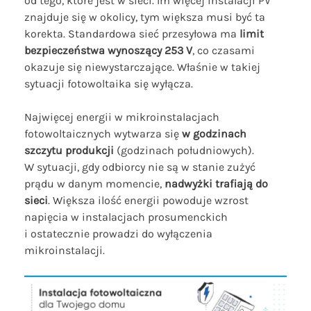
od tego, które jest w sieci. Im więcej instalacji PV
znajduje się w okolicy, tym większa musi być ta
korekta. Standardowa sieć przesyłowa ma
limit
bezpieczeństwa wynoszący 253 V
, co czasami
okazuje się niewystarczające. Właśnie w takiej
sytuacji fotowoltaika się wyłącza.
Najwięcej energii w mikroinstalacjach
fotowoltaicznych wytwarza się
w godzinach
szczytu produkcji
(godzinach południowych).
W sytuacji, gdy odbiorcy nie są w stanie zużyć
prądu w danym momencie,
nadwyżki trafiają do
sieci
. Większa ilość energii powoduje wzrost
napięcia w instalacjach prosumenckich
i ostatecznie prowadzi do wyłączenia
mikroinstalacji.