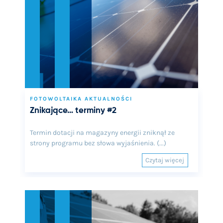
FOTOWOLTAIKA AKTUALNOŚCI
Znikające… terminy #2
Termin dotacji na magazyny energii zniknął ze
strony programu bez słowa wyjaśnienia. (...)
Czytaj więcej