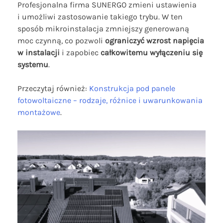
Profesjonalna firma SUNERGO zmieni ustawienia
i umożliwi zastosowanie takiego trybu. W ten
sposób mikroinstalacja zmniejszy generowaną
moc czynną, co pozwoli
ograniczyć wzrost napięcia
w instalacji
i zapobiec
całkowitemu wyłączeniu się
systemu
.
Przeczytaj również:
Konstrukcja pod panele
fotowoltaiczne – rodzaje, różnice i uwarunkowania
montażowe
.