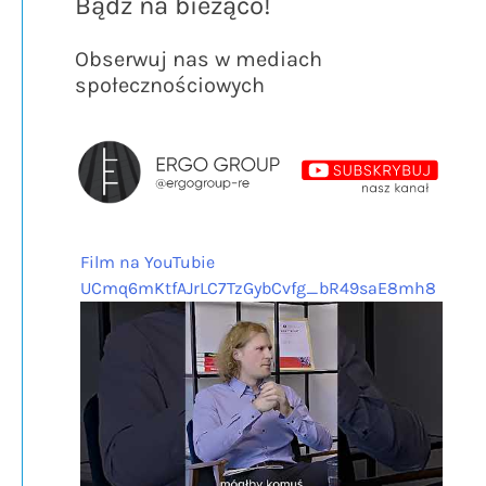
Bądź na bieżąco!
Obserwuj nas w mediach
społecznościowych
Film na YouTubie
UCmq6mKtfAJrLC7TzGybCvfg_bR49saE8mh8