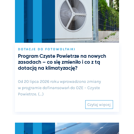
DOTACJE DO FOTOWOLTAIKI
Program Czyste Powietrze na nowych
zasadach – co się zmieniło i co z tą
dotacją na klimatyzację?
Od 20 lipca 2026 roku wprowadzono zmiany
w programie dofinansowań do OZE – Czyste
Powietrze. (...)
Czytaj więcej