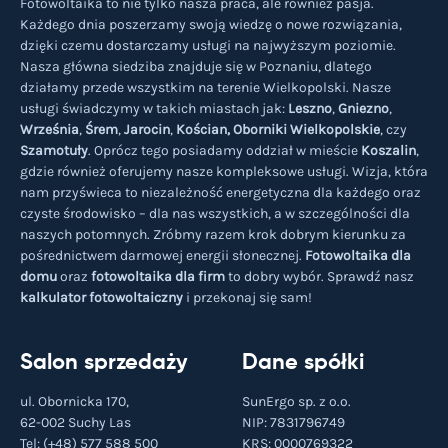
Fotowoltaika to nie tylko nasza praca, ale również pasja.
Każdego dnia poszerzamy swoją wiedzę o nowe rozwiązania,
dzięki czemu dostarczamy usługi na najwyższym poziomie.
Nasza główna siedziba znajduje się w Poznaniu, dlatego
działamy przede wszystkim na terenie Wielkopolski. Nasze
usługi świadczymy w takich miastach jak:
Leszno
,
Gniezno
,
Września
,
Śrem
,
Jarocin
,
Kościan,
Oborniki Wielkopolskie
, czy
Szamotuły
. Oprócz tego posiadamy oddział w mieście
Koszalin
,
gdzie również oferujemy nasze kompleksowe usługi. Wizja, która
nam przyświeca to niezależność energetyczna dla każdego oraz
czyste środowisko – dla nas wszystkich, a w szczególności dla
naszych potomnych. Zróbmy razem krok dobrym kierunku za
pośrednictwem darmowej energii słonecznej.
Fotowoltaika dla
domu
oraz
fotowoltaika dla firm
to dobry wybór. Sprawdź nasz
kalkulator fotowoltaiczny
i przekonaj się sam!
Salon sprzedaży
Dane spółki
ul. Obornicka 170,
SunErgo sp. z o.o.
62-002 Suchy Las
NIP: 7831796749
Tel:
(+48) 577 588 500
KRS: 0000769322