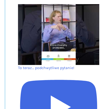
To teraz... podchwytliwe pytanie!