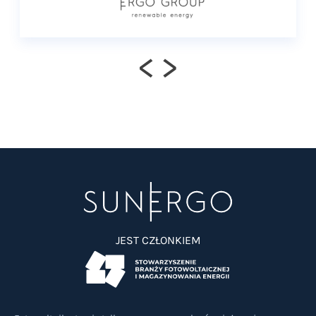
<
>
JEST CZŁONKIEM