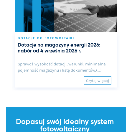
DOTACJE DO FOTOWOLTAIKI
Dotacje na magazyny energii 2026:
nabór od 4 września 2026 r.
Sprawdź wysokość dotacji, warunki, minimalną
pojemność magazynu i listę dokumentów.(...)
Czytaj więcej
Dopasuj swój idealny system
fotowoltaiczny