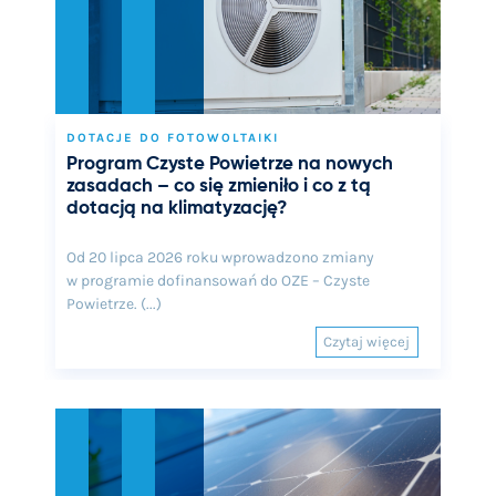
DOTACJE DO FOTOWOLTAIKI
Program Czyste Powietrze na nowych
zasadach – co się zmieniło i co z tą
dotacją na klimatyzację?
Od 20 lipca 2026 roku wprowadzono zmiany
w programie dofinansowań do OZE – Czyste
Powietrze. (...)
Czytaj więcej