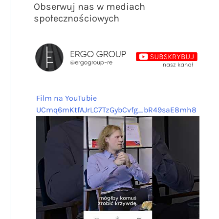
Obserwuj nas w mediach
społecznościowych
Film na YouTubie
UCmq6mKtfAJrLC7TzGybCvfg_bR49saE8mh8