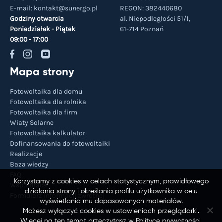
E-mail:
kontakt@sunergo.pl
REGON: 382440680
Godziny otwarcia
al. Niepodległości 51/1,
Poniedziałek - Piątek
61-714
Poznań
09:00 - 17:00
Mapa strony
Fotowoltaika dla domu
Fotowoltaika dla rolnika
Fotowoltaika dla firm
Wiaty Solarne
Fotowoltaika kalkulator
Dofinansowania do fotowoltaiki
Realizacje
Baza wiedzy
FAQ
Korzystamy z cookies w celach statystycznym, prawidłowego
Współpraca
działania strony i określania profilu użytkownika w celu
Formularz informacji zwrotnej
wyświetlania mu dopasowanych materiałów.
Możesz wyłączyć cookies w ustawieniach przeglądarki.
Więcej na ten temat przeczytasz w Polityce prywatności.