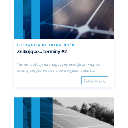
FOTOWOLTAIKA AKTUALNOŚCI
Znikające… terminy #2
Termin dotacji na magazyny energii zniknął ze
strony programu bez słowa wyjaśnienia. (...)
Czytaj więcej